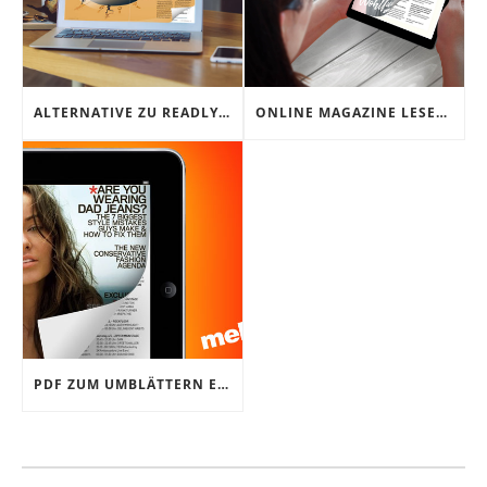
ALTERNATIVE ZU READLY: DER NEUER ONLINE KIOSK YUMPU NEWS
ONLINE MAGAZINE LESEN – MIT YUMPU NEWS WAR ES NOCH NIE SO EINFACH
PDF ZUM UMBLÄTTERN ERSTELLEN IM WENIGEN SCHRITTEN