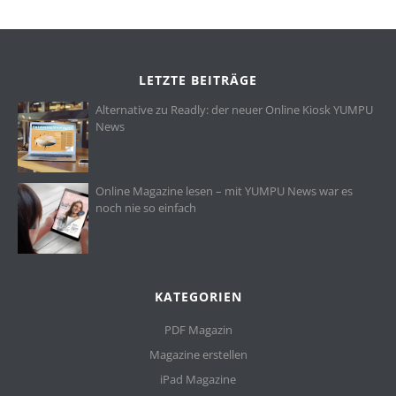
LETZTE BEITRÄGE
Alternative zu Readly: der neuer Online Kiosk YUMPU
News
Online Magazine lesen – mit YUMPU News war es
noch nie so einfach
KATEGORIEN
PDF Magazin
Magazine erstellen
iPad Magazine