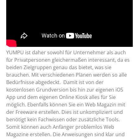
YUMPU ist daher sowohl für Unternehmer als auch
für Privatpersonen gleichermaßen interessant, da es
beiden Zielgruppen genau das bietet, was sie
brauchen. Mit verschiedenen Plänen werden so alle
Bedürfnisse abgedeckt. Damit ist von der
kostenlosen Grundversion bis hin zur eigenen iOS
App und dem eigenen Online Kiosk alles für Sie
möglich. Ebenfalls können Sie ein Web Magazin mit
der Freeware erstellen. Dies ist unkompliziert und
benötigt kein Fachwissen oder zusätzliche Tools.
Somit können auch Anfänger problemlos Web
Magazine erstellen. Die Anweisungen sind klar und